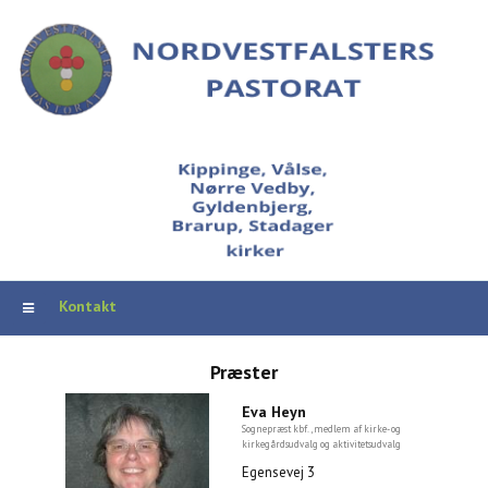
Kontakt
Præster
Eva Heyn
Sognepræst kbf., medlem af kirke- og
kirkegårdsudvalg og aktivitetsudvalg
Egensevej 3