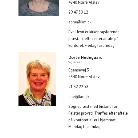
4840 Nørre Alslev
29 47 59 12
ebhe@km.dk
Eva Heyn er kirkebogsførende
præst. Træffes efter aftale på
kontoret. Fredag fast fridag.
Dorte Hedegaard
Sognepræst
Egensevej 3
4840 Nørre Alslev
21 32 22 58
dhe@km.dk
Sognepræst med bistand for
Falster provsti. Træffes efter aftale
på kontoret eller i hjemmet.
Mandag fast fridag.