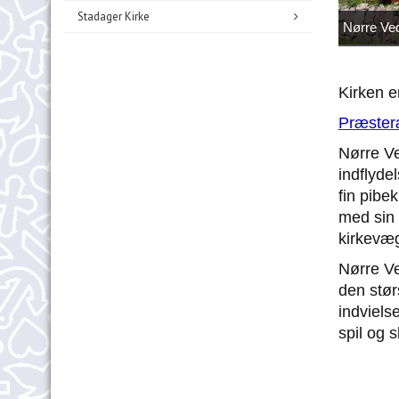
Stadager Kirke
Nørre Ved
Kirken e
Præsteræ
Nørre Ve
indflyde
fin pibe
med sin 
kirkevæ
Nørre Ve
den stør
indviels
spil og 