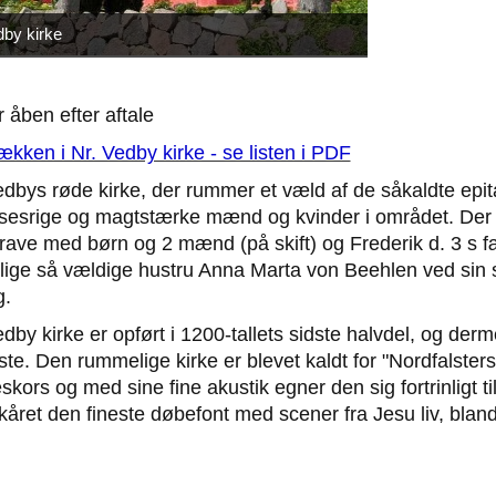
by kirke
r åben efter aftale
kken i Nr. Vedby kirke - se listen i PDF
dbys røde kirke, der rummer et væld af de såkaldte epitafi
lsesrige og magtstærke mænd og kvinder i området. De
krave med børn og 2 mænd (på skift) og Frederik d. 3 s f
lige så vældige hustru Anna Marta von Beehlen ved si
g.
dby kirke er opført i 1200-tallets sidste halvdel, og der
ste. Den rummelige kirke er blevet kaldt for "Nordfalster
eskors og med sine fine akustik egner den sig fortrinligt 
skåret den fineste døbefont med scener fra Jesu liv, bla