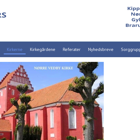
Kirkerne
Kirkegårdene
Referater
Nyhedsbreve
Sorggrup