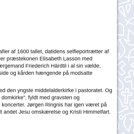
er af 1600 tallet, datidens selfieportrætter af
r er præstekonen Elisabeth Lasson med
ærgemand Friederich Härdtil i al sin vælde,
n side og kården hængende på modsatte
med den yngste middelalderkirke i pastoratet. Og
s domkirke", fyldt med gravsten og
til koncerter. Jørgen Ringnis har igen været på
ndt andet Jesu omskærelse og Kristi Himmelfart.